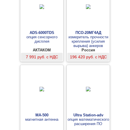
ADS-6000TDS
ПСО-20МГ4АД
опция сенсорного
измеритель прочности
дисплея
крепления (усилия
вырыва) анкеров
АКТАКОМ
фасадных систем
Россия
7 991 руб. с НДС
196 420 руб. с НДС
МА-500
Ultra Station-adv
магнитная антенна
опция математического
расширения ПО