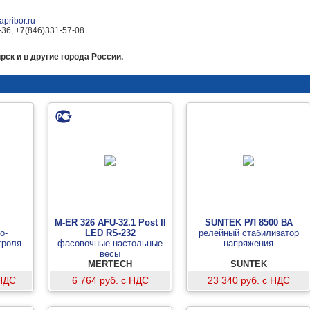
pribor.ru
-36, +7(846)331-57-08
ск и в другие города России.
M-ER 326 AFU-32.1 Post II
SUNTEK РЛ 8500 ВА
о-
LED RS-232
релейный стабилизатор
троля
фасовочные настольные
напряжения
весы
MERTECH
SUNTEK
 НДС
6 764 руб. с НДС
23 340 руб. с НДС