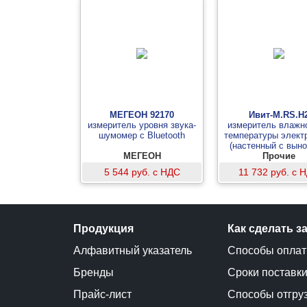
МЕГЕОН 92170
Ивит-М.RS.Н
измеритель уровня звука-
измеритель влажн
шумомер с Bluetooth
температуры элект
(настенный с вын
МЕГЕОН
зондом)
Прочие
5 544 руб. с НДС
11 732 руб. с 
Продукция
Как сделать з
Алфавитный указатель
Способы опла
Бренды
Сроки поставк
Прайс-лист
Способы отгру