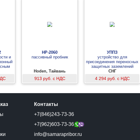
2
HP-2060
УППЗ
ости и
пассивный пробник
устройство для
ронный
присоединения переносных
осным
защитных заземлений
Hoden, Тайвань
СНГ
НДС
913 руб. с НДС
4 294 руб. с НДС
аказ
Контакты
ты
+7(846)243-73-36
и
+7(962)603-73-36
зки
info@samarapribor.ru