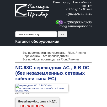
Ваш город: Новосибирск
Пн - Пт
с 9:00 до 17:00 мск
+7(846)243-73-36
+7(962)603-73-36
info@samarapribor.ru
Каталог оборудования
Все переходники производства - Rion, Япония
Переходники - все производители
Все приборы производства Rion, Япония
NC-98C переходник AC , 6 В DC
(без незаземленных сетевых
кабелей типа ЕС)
Фото NC-98C
Новый прибор, цена с НДС:
по запросу