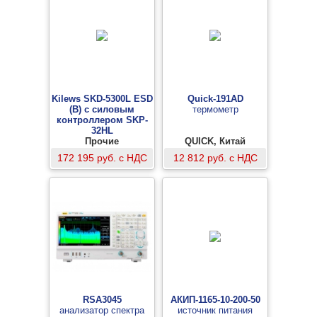
Kilews SKD-5300L ESD
Quick-191AD
(B) с силовым
термометр
контроллером SKP-
32HL
винтоверт
Прочие
QUICK, Китай
172 195 руб. с НДС
12 812 руб. с НДС
RSA3045
АКИП-1165-10-200-50
анализатор спектра
источник питания