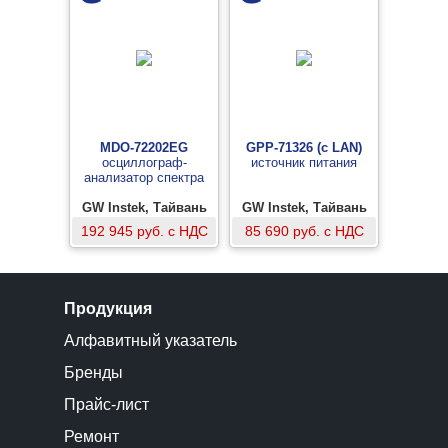
MDO-72202EG
GPP-71326 (c LAN)
осциллограф-
источник питания
анализатор спектра
GW Instek, Тайвань
GW Instek, Тайвань
192 945 руб. с НДС
85 690 руб. с НДС
Продукция
Алфавитный указатель
Бренды
Прайс-лист
Ремонт