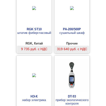
RGK ST10
PA-200/500P
штатив фибергласовый
сушильный шкаф
RGK, Китай
Прочие
9 735 руб. с НДС
319 640 руб. с НДС
НЭ-К
DT-93
набор электрика
прибор экологического
контроля