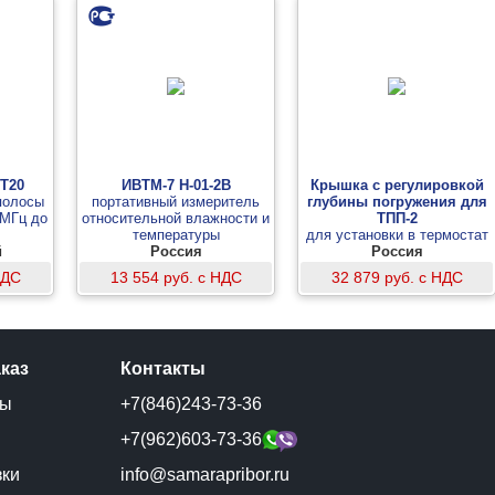
T20
ИВТМ-7 Н-01-2В
Крышка с регулировкой
полосы
портативный измеритель
глубины погружения для
 МГц до
относительной влажности и
ТПП-2
температуры
для установки в термостат
й
Россия
термопреобразователей
Россия
сопротивления,
НДС
13 554 руб. с НДС
32 879 руб. с НДС
термоэлектрических
преобразователей,
жидкостных стеклянных
термометров
аказ
Контакты
ты
+7(846)243-73-36
и
+7(962)603-73-36
зки
info@samarapribor.ru