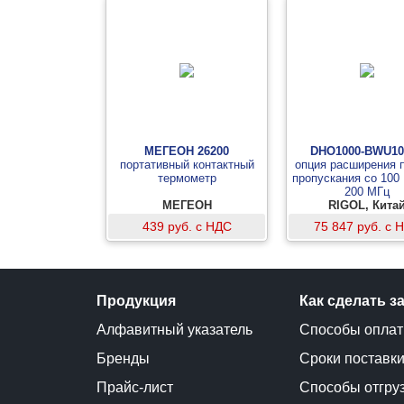
МЕГЕОН 26200
DHO1000-BWU10
портативный контактный
опция расширения 
термометр
пропускания со 100
200 МГц
МЕГЕОН
RIGOL, Кита
439 руб. с НДС
75 847 руб. с 
Продукция
Как сделать з
Алфавитный указатель
Способы опла
Бренды
Сроки поставк
Прайс-лист
Способы отгру