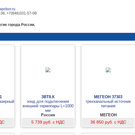
pribor.ru
-36, +7(846)331-57-08
гие города России.
1
ЗВТ8.К
МЕГЕОН 37303
азерный
зонд для подключения
трехканальный источник
внешней термопары L=1000
питания
мм
Россия
МЕГЕОН
НДС
5 739 руб. с НДС
36 850 руб. с НДС