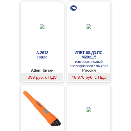
A-2612
ИПВТ-08-Д3-ПС-
сопло
М20x1.5
измерительный
преобразователь (без
Atten, Китай
камер), с подогревом
Россия
сенсора, давление 400
399 руб. с НДС
46 970 руб. с НДС
атм