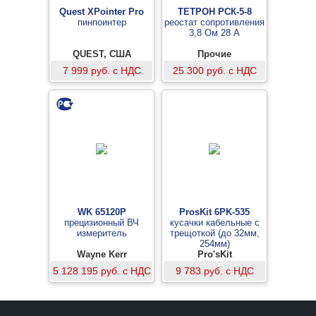
Quest XPointer Pro
ТЕТРОН РСК-5-8
пинпоинтер
реостат сопротивления
3,8 Ом 28 А
QUEST, США
Прочие
7 999 руб. с НДС
25 300 руб. с НДС
WK 65120P
ProsKit 6PK-535
прецизионный ВЧ
кусачки кабельные с
измеритель
трещоткой (до 32мм,
254мм)
Wayne Kerr
Pro'sKit
Electronics,
5 128 195 руб. с НДС
9 783 руб. с НДС
Великобритания