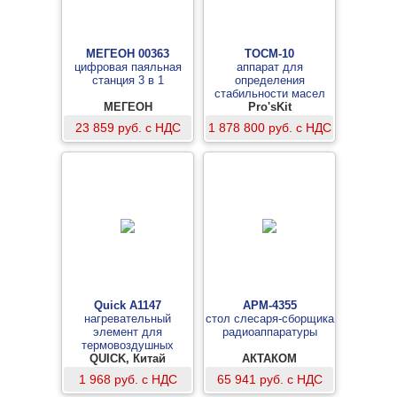
МЕГЕОН 00363
ТОСМ-10
цифровая паяльная
аппарат для
станция 3 в 1
определения
стабильности масел
МЕГЕОН
против окисления
Pro'sKit
23 859 руб. с НДС
1 878 800 руб. с НДС
Quick A1147
АРМ-4355
нагревательный
стол слесаря-сборщика
элемент для
радиоаппаратуры
термовоздушных
станций Quick857D(W),
QUICK, Китай
АКТАКОМ
Quick706W/W+
1 968 руб. с НДС
65 941 руб. с НДС