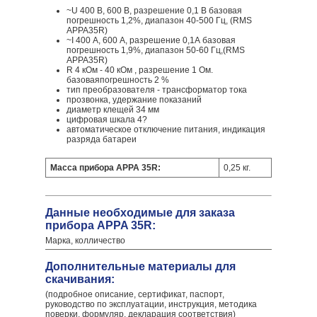
~U 400 В, 600 В, разрешение 0,1 В базовая
погрешность 1,2%, диапазон 40-500 Гц, (RMS
APPA35R)
~I 400 А, 600 А, разрешение 0,1А базовая
погрешность 1,9%, диапазон 50-60 Гц,(RMS
APPA35R)
R 4 кОм - 40 кОм , разрешение 1 Ом.
базоваяпогрешность 2 %
тип преобразователя - трансформатор тока
прозвонка, удержание показаний
диаметр клещей 34 мм
цифровая шкала 4?
автоматическое отключение питания, индикация
разряда батареи
Масса прибора APPA 35R:
0,25 кг.
Данные необходимые для заказа
прибора APPA 35R:
Марка, колличество
Дополнительные материалы для
скачивания:
(подробное описание, сертификат, паспорт,
руководство по эксплуатации, инструкция, методика
поверки, формуляр, декларация соответствия)