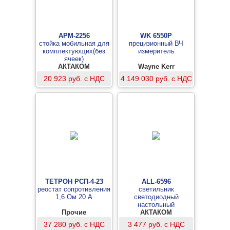
АРМ-2256
WK 6550P
стойка мобильная для
прецизионный ВЧ
комплектующих(без
измеритель
ячеек)
АКТАКОМ
Wayne Kerr
Electronics,
20 923 руб. с НДС
4 149 030 руб. с НДС
Великобритания
ТЕТРОН РСП-4-23
ALL-6596
реостат сопротивления
светильник
1,6 Ом 20 А
светодиодный
настольный
Прочие
АКТАКОМ
37 280 руб. с НДС
3 477 руб. с НДС