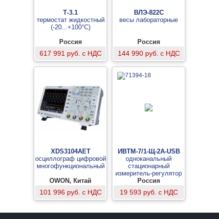
Т-3.1
ВЛЭ-822С
термостат жидкостный
весы лабораторные
(-20...+100°С)
Россия
Россия
617 991 руб. с НДС
144 990 руб. с НДС
XDS3104AET
ИВТМ-7/1-Щ-2А-USB
осциллограф цифровой
одноканальный
многофункциональный
стационарный
измеритель-регулятор
OWON, Китай
влажности и
Россия
температуры в щитовом
101 996 руб. с НДС
19 593 руб. с НДС
исполнении
(измерительный блок, 2
аналоговых выхода)