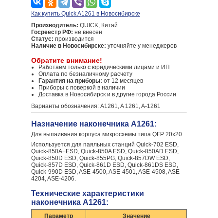
Как купить Quick A1261 в Новосибирске
Производитель:
QUICK, Китай
Госреестр РФ:
не внесен
Статус:
производится
Наличие в Новосибирске:
уточняйте у менеджеров
Обратите внимание!
Работаем только с юридическими лицами и ИП
Оплата по безналичному расчету
Гарантия на приборы:
от 12 месяцев
Приборы с поверкой в наличии
Доставка в Новосибирск и в другие города России
Варианты обозначения: A1261, A 1261, A-1261
Назначение наконечника A1261:
Для выпаивания корпуса микросхемы типа QFP 20x20.
Используется для паяльных станций Quick-702 ESD,
Quick-850A+ESD, Quick-850A ESD, Quick-850AD ESD,
Quick-850D ESD, Quick-855PG, Quick-857DW ESD,
Quick-857D ESD, Quick-861D ESD, Quick-861DS ESD,
Quick-990D ESD, ASE-4500, ASE-4501, ASE-4508, ASE-
4204, ASE-4206.
Технические характеристики
наконечника A1261:
Параметр
Значение