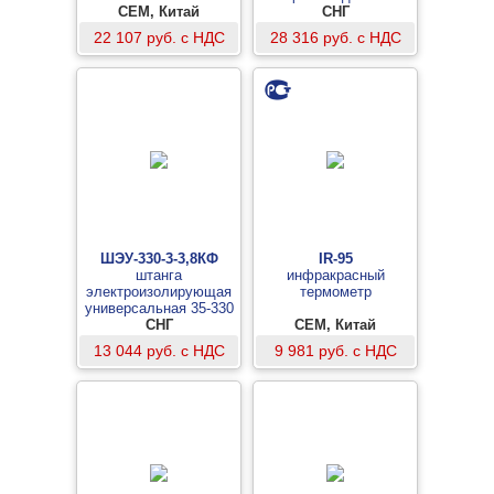
выбором режима
CEM, Китай
тремя штангами
СНГ
измерений
22 107 руб. с НДС
28 316 руб. с НДС
ШЭУ-330-3-3,8КФ
IR-95
штанга
инфракрасный
электроизолирующая
термометр
универсальная 35-330
кВ с курсовым
СНГ
CEM, Китай
электроизолированным
13 044 руб. с НДС
9 981 руб. с НДС
фонарем VONATEX