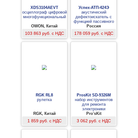
XDS3104AEVT
Успех-АТП-424Э
осциллограф цифровой
акустический
многофункциональный
дефектоискатель с
функцией пассивного
OWON, Китай
обнаружения кабелей
Россия
103 863 руб. с НДС
178 059 руб. с НДС
RGK RL8
ProsKit SD-9326M
рулетка
набор инструментов
для ремонта
электроники
RGK, Китай
Pro'sKit
1 859 руб. с НДС
3 062 руб. с НДС